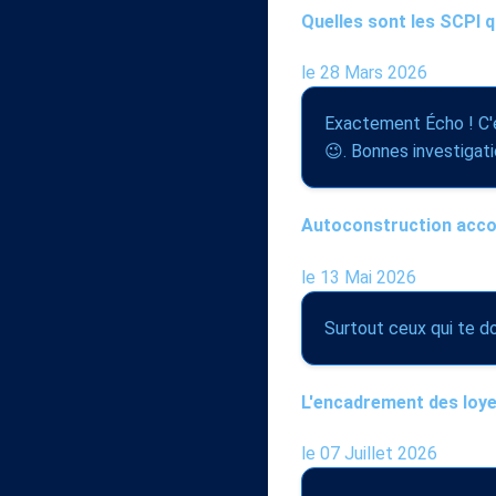
Quelles sont les SCPI 
le 28 Mars 2026
Exactement Écho ! C'es
😉. Bonnes investigation
Autoconstruction accom
le 13 Mai 2026
Surtout ceux qui te do
L'encadrement des loyer
le 07 Juillet 2026