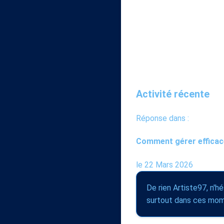
Activité récente
Réponse dans :
Comment gérer efficac
le 22 Mars 2026
De rien Artiste97, n'hé
surtout dans ces mom