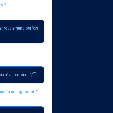
us ?
er royalement, parfois
is rêve parfois... 😴
'accès au logement ?