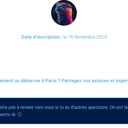
Date d'inscription :
le 18 Novembre 2024
ement un débarras à Paris ? Partagez vos astuces et expé
site pas à revenir vers nous si tu as d'autres questions. On est là
ents-là. 🙂