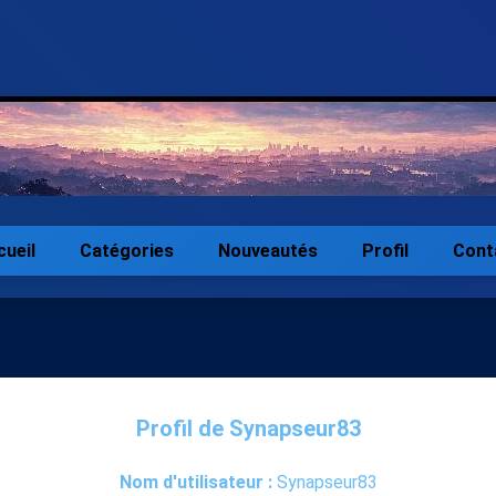
cueil
Catégories
Nouveautés
Profil
Cont
Profil de Synapseur83
Nom d'utilisateur :
Synapseur83