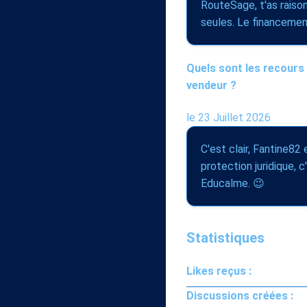
RouteSage, t'as raison
seules. Le financement
Quels sont les recours 
vendeur ?
le 23 Juillet 2026
C'est clair, Fantine82
protection juridique, c
Educalme. 😉
Statistiques
Likes reçus :
Discussions créées :