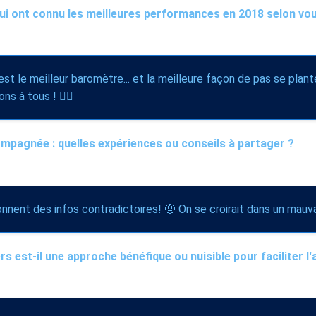
qui ont connu les meilleures performances en 2018 selon vo
t le meilleur baromètre... et la meilleure façon de pas se plant
s à tous ! 🕵️‍♂️
pagnée : quelles expériences ou conseils à partager ?
nnent des infos contradictoires! 🤨 On se croirait dans un mauva
s est-il une approche bénéfique ou nuisible pour faciliter l