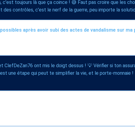
, c'est toujours là que ça coince ! 😅 Faut pas croire que les c
 des contrôles, c'est le nerf de la guerre, peu importe la solutio
possibles après avoir subi des actes de vandalisme sur ma 
 et ClefDeZan76 ont mis le doigt dessus ! 💡 Vérifier si ton assu
'est une étape qui peut te simplifier la vie, et le porte-monnaie !