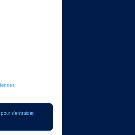
riences
 pour s'entraider,