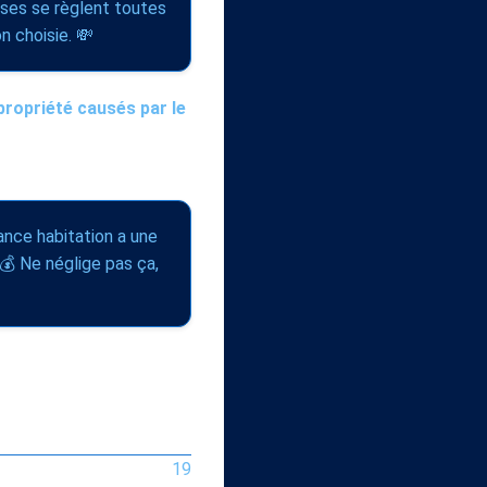
hoses se règlent toutes
n choisie. 💸
propriété causés par le
rance habitation a une
 💰 Ne néglige pas ça,
19