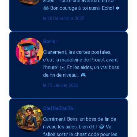
aides... Toute une aventure en soi!
😂 Bon courage à toi aussi, Echo! 🍀
le 28 Décembre 2025
Boris :
Clairement, les cartes postales,
c'est la madeleine de Proust avant
l'heure! ✉️ Et les aides, un vrai boss
de fin de niveau... 🎮
le 15 Janvier 2026
ClefDeZan76 :
Carrément Boris, un boss de fin de
niveau les aides, bien dit ! 😂 Va
falloir sortir le cheat code pour les