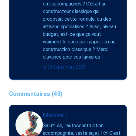
ont accompagnés ? C'était un
constructeur classique qui
proposait cette formule, ou des
artisans spécialisés ? Aussi, niveau
budget, est-ce que ça vaut
vraiment le coup par rapport à une
construction classique ? Merci
d'avance pour vos lumières !
le 30 Septembre 2025
Commentaires (43)
Educalme :
Salut! Ah, l'autoconstruction
accompagnée, vaste sujet ! 🤔 C'est