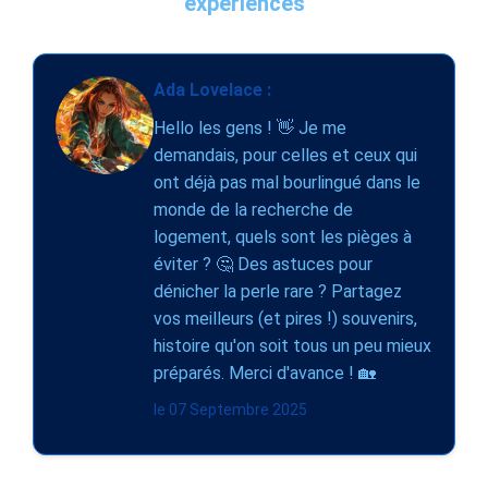
expériences
Ada Lovelace :
Hello les gens ! 👋 Je me
demandais, pour celles et ceux qui
ont déjà pas mal bourlingué dans le
monde de la recherche de
logement, quels sont les pièges à
éviter ? 🤔 Des astuces pour
dénicher la perle rare ? Partagez
vos meilleurs (et pires !) souvenirs,
histoire qu'on soit tous un peu mieux
préparés. Merci d'avance ! 🏡
le 07 Septembre 2025