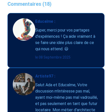
Commentaires (18)
Educalme :
Super, merci pour vos partages
d'expériences ! Ça aide vraiment à
se faire une idée plus claire de ce
qui nous attend. 😃
le 08 Septembre 2025
Artiste97 :
Salut Ada et Educalme, Votre
discussion m'intéresse pas mal,
ayant moi-même pas mal vadrouillé,
et pas seulement en tant que futur
locataire. Mon métier d'architecte