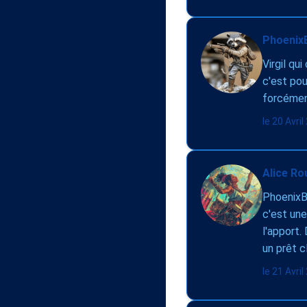
PhoenixB
Virgil qu
c'est pou
forcément
le 20 Avri
Alice Ro
PhoenixBat
c'est une
l'apport.
un prêt c
le 21 Avri