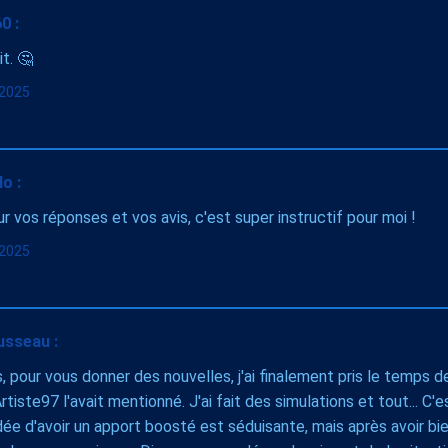
0 :
it. 🤔
l 2025
o :
r vos réponses et vos avis, c'est super instructif pour moi !
l 2025
usseau :
s, pour vous donner des nouvelles, j'ai finalement pris le temps d
iste97 l'avait mentionné. J'ai fait des simulations et tout... C'es
'idée d'avoir un apport boosté est séduisante, mais après avoir bie