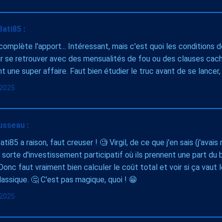
ati85 :
i complète l'apport... Intéressant, mais c'est quoi les conditions d
r se retrouver avec des mensualités de fou ou des clauses cach
 une super affaire. Faut bien étudier le truc avant de se lancer,
l 2025
usseau :
i85 a raison, faut creuser ! 🧐 Virgil, de ce que j'en sais (j'avais 
 sorte d'investissement participatif où ils prennent une part du
 Donc faut vraiment bien calculer le coût total et voir si ça vaut 
lassique. 🤔 C'est pas magique, quoi ! 😁
l 2025