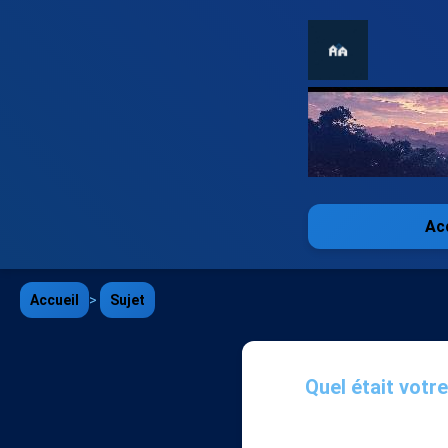
Ac
Accueil
>
Sujet
Quel était votr