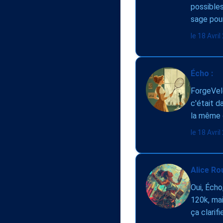
possibles
sage pou
le 18 Avri
Écho :
ForgeVelo
c'était d
la même 
le 18 Avri
Alice Ro
Oui, Écho,
120k, mai
ça clarifi