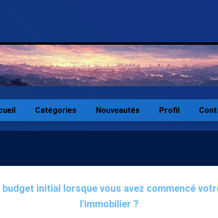
cueil
Catégories
Nouveautés
Profil
Cont
e budget initial lorsque vous avez commencé vot
l'immobilier ?