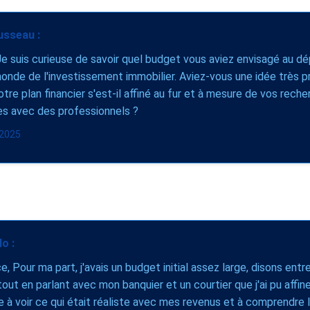
usseau :
Je suis curieuse de savoir quel budget vous aviez envisagé au dé
onde de l'investissement immobilier. Aviez-vous une idée très p
otre plan financier s'est-il affiné au fur et à mesure de vos rech
es avec des professionnels ?
l 2025
o :
ce, Pour ma part, j'avais un budget initial assez large, disons ent
tout en parlant avec mon banquier et un courtier que j'ai pu affine
e à voir ce qui était réaliste avec mes revenus et à comprendre 