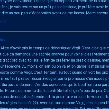
as hyper convaincue. Disons que ça dépend vraiment de la situat
u final, je vais rester sur un prêt plus classique, je préfère avoir 
t dire un peu plus d'économies avant de me lancer. Merci encore 
l 2025
o :
 Alice d'avoir pris le temps de décortiquer Virgil. C'est clair que 
t que ça demande une sacrée analyse pour voir si c'est vraiment
z d'accord avec toi sur le fait de préférer un prêt classique, mê
r l'épargne. Au moins, on sait où on va et on garde la main sur so
osté comme Virgil, c'est tentant, surtout quand on voit les prix
 mais faut pas se laisser aveugler par la promesse d'un accès plu
. Surtout si derrière, t'as des conditions qui te bouffent une part
le. Et puis, comme tu dis, le contrôle total, ça n'a pas de prix. Qu
s pas de comptes à rendre et tu peux faire ce que tu veux de to
es règles, bien sûr 😅). Avec un truc comme Virgil, t'es un peu lié
tions exactes en cas de revente, par exemple. Est-ce qu'ils pren