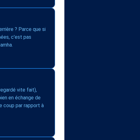
errière ? Parce que si
ées, c'est pas
 amha.
regardé vite fait),
 bien en échange de
le coup par rapport à