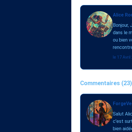
Alice Ro
Bonjour, 
dans le m
ou bien v
rencontr
le 17 Avri
Commentaires (23)
ForgeVel
Salut Ali
c'est sur
bien aidé