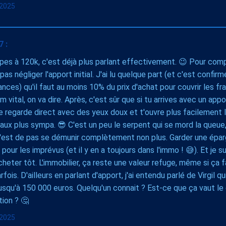
l 2025
7 :
es à 120k, c'est déjà plus parlant effectivement. 😉 Pour compl
 pas négliger l'apport initial. J'ai lu quelque part (et c'est confi
nces) qu'il faut au moins 10% du prix d'achat pour couvrir les fra
m vital, on va dire. Après, c'est sûr que si tu arrives avec un app
 regarde direct avec des yeux doux et t'ouvre plus facilement l
aux plus sympa. 😎 C'est un peu le serpent qui se mord la queue, 
'est de pas se démunir complètement non plus. Garder une éparg
 pour les imprévus (et il y en a toujours dans l'immo ! 😅). Et je 
acheter tôt. L'immobilier, ça reste une valeur refuge, même si ça
rfois. D'ailleurs en parlant d'apport, j'ai entendu parlé de Virgil 
jusqu'à 150 000 euros. Quelqu'un connait ? Est-ce que ça vaut l
ion ? 🤔
l 2025