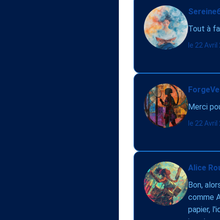
Sereine6
Tout à fa
le 22 Avri
ForgeVel
Merci pou
le 22 Avri
Alice Ro
Bon, alor
comme Art
papier, l