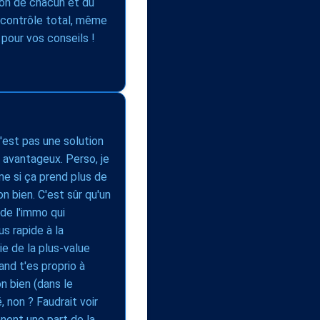
ion de chacun et du
le contrôle total, même
pour vos conseils !
c'est pas une solution
 avantageux. Perso, je
me si ça prend plus de
n bien. C'est sûr qu'un
 de l'immo qui
s rapide à la
ie de la plus-value
and t'es proprio à
n bien (dans le
, non ? Faudrait voir
nent une part de la