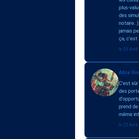
plus-valu
des simul
notaire..
jamais pe
ça, c'est
le 23 Avri
Alice Ro
C'est sûr
des porte
d'opportu
prend de 
même inté
le 23 Avri