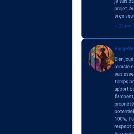
je suis p
projet. A
si ça veu
le 23 Avri
ForgeVel
Bien joué
miracle e
suis asse
temps pou
apport bo
flambent,
propriété
potentiel
100%, t'a
respect d
les condi