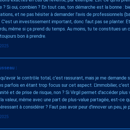
e ? Si oui, combien ? En tout cas, ton démarche est la bonne : bie
ations, et ne pas hésiter à demander l'avis de professionnels (ban
.). C'est un investissement important, donc faut pas se planter. Et
rdu, même si ça prend du temps. Au moins, tu te constitues un cap
 toujours bon à prendre.
l 2025
usseau :
 qu'avoir le contrôle total, c'est rassurant, mais je me demande 
s parfois en étant trop focus sur cet aspect. L'immobilier, c'est
nité et de prise de risque, non ? Si Virgil permet d'accéder plus v
la valeur, même avec une part de plus-value partagée, est-ce q
ressant à considérer ? Faut pas avoir peur d'innover un peu, je 
l 2025