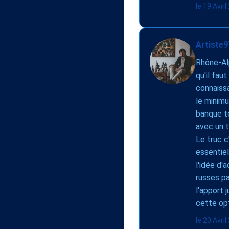
le 19 Avri
Artiste9
Rhône-Alp
qu'il faut
connaissa
le minimu
banque te
avec un t
Le truc c
essentiel
l'idée d'
russes pa
l'apport 
cette opt
le 20 Avri