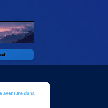
act
re aventure dans